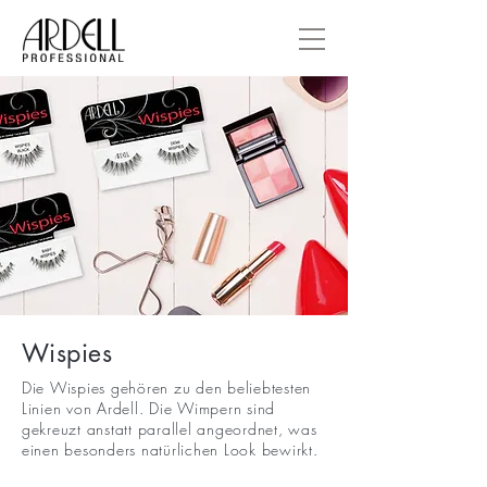
Wispies
Die Wispies gehören zu den beliebtesten
Linien von Ardell. Die Wimpern sind
gekreuzt anstatt parallel angeordnet, was
einen besonders natürlichen Look bewirkt.