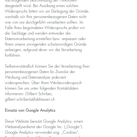
nachfolgenden Beschreibung der Funktionen
dargestellt wird. Bei Ausübung eines solchen
Widerspruchs bitten wir um Darlegung der Gründe,
weshalb wir Ihre personenbezogenen Daten nicht
wie von uns durchgeführt verarbeiten sollten. Im
Falle Ihres begründeten Widerspruchs prüfen wir
die Sachlage und werden entweder die
Datenverarbeitung einstellen bzw. anpassen oder
Ihnen unsere zwingenden schutzwürdigen Gründe
aufzeigen, aufgrund derer wir die Verarbeitung
fortführen.
Selbstverständlich können Sie der Verarbeitung Ihrer
personenbezogenen Daten für Zwecke der
Werbung und Datenanalyse jederzeit
widersprechen. Über Ihren Werbewiderspruch
können Sie uns unter folgenden Kontaktdaten
informieren: Gilbert Schriber,
gilbert.schriber(at)labhauser.ch
Einsatz von Google Analytics
Diese Website benutzt Google Analytics, einen
Webanalysedienst der Google Inc. („Google“).
Google Analytics verwendet sog. „Cookies“,