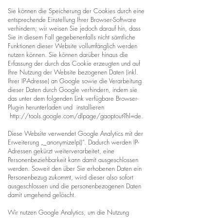
Sie können die Speicherung der Cookies durch eine
entsprechende Einstellung Ihrer Browser-Software
verhindern; wir weisen Sie jedoch darauf hin, dass
Sie in diesem Fall gegebenenfalls nicht sämtliche
Funktionen dieser Website vollumfänglich werden
nutzen können. Sie können darüber hinaus die
Erfassung der durch das Cookie erzeugten und auf
Ihre Nutzung der Website bezogenen Daten (inkl.
Ihrer IP-Adresse) an Google sowie die Verarbeitung
dieser Daten durch Google verhindern, indem sie
das unter dem folgenden Link verfügbare Browser-
Plug-in herunterladen und installieren
http://tools.google.com/dlpage/gaoptout?hl=de.
Diese Website verwendet Google Analytics mit der
Erweiterung „_anonymizeIp()“. Dadurch werden IP-
Adressen gekürzt weiterverarbeitet, eine
Personenbeziehbarkeit kann damit ausgeschlossen
werden. Soweit den über Sie erhobenen Daten ein
Personenbezug zukommt, wird dieser also sofort
ausgeschlossen und die personenbezogenen Daten
damit umgehend gelöscht.
Wir nutzen Google Analytics, um die Nutzung