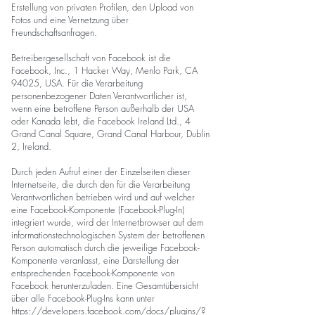
Erstellung von privaten Profilen, den Upload von
Fotos und eine Vernetzung über
Freundschaftsanfragen.
Betreibergesellschaft von Facebook ist die
Facebook, Inc., 1 Hacker Way, Menlo Park, CA
94025, USA. Für die Verarbeitung
personenbezogener Daten Verantwortlicher ist,
wenn eine betroffene Person außerhalb der USA
oder Kanada lebt, die Facebook Ireland Ltd., 4
Grand Canal Square, Grand Canal Harbour, Dublin
2, Ireland.
Durch jeden Aufruf einer der Einzelseiten dieser
Internetseite, die durch den für die Verarbeitung
Verantwortlichen betrieben wird und auf welcher
eine Facebook-Komponente (Facebook-Plug-In)
integriert wurde, wird der Internetbrowser auf dem
informationstechnologischen System der betroffenen
Person automatisch durch die jeweilige Facebook-
Komponente veranlasst, eine Darstellung der
entsprechenden Facebook-Komponente von
Facebook herunterzuladen. Eine Gesamtübersicht
über alle Facebook-Plug-Ins kann unter
https://developers.facebook.com/docs/plugins/?