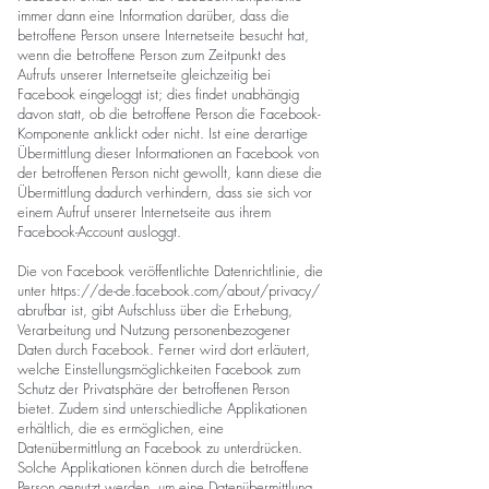
immer dann eine Information darüber, dass die
betroffene Person unsere Internetseite besucht hat,
wenn die betroffene Person zum Zeitpunkt des
Aufrufs unserer Internetseite gleichzeitig bei
Facebook eingeloggt ist; dies findet unabhängig
davon statt, ob die betroffene Person die Facebook-
Komponente anklickt oder nicht. Ist eine derartige
Übermittlung dieser Informationen an Facebook von
der betroffenen Person nicht gewollt, kann diese die
Übermittlung dadurch verhindern, dass sie sich vor
einem Aufruf unserer Internetseite aus ihrem
Facebook-Account ausloggt.
Die von Facebook veröffentlichte Datenrichtlinie, die
unter https://de-de.facebook.com/about/privacy/
abrufbar ist, gibt Aufschluss über die Erhebung,
Verarbeitung und Nutzung personenbezogener
Daten durch Facebook. Ferner wird dort erläutert,
welche Einstellungsmöglichkeiten Facebook zum
Schutz der Privatsphäre der betroffenen Person
bietet. Zudem sind unterschiedliche Applikationen
erhältlich, die es ermöglichen, eine
Datenübermittlung an Facebook zu unterdrücken.
Solche Applikationen können durch die betroffene
Person genutzt werden, um eine Datenübermittlung