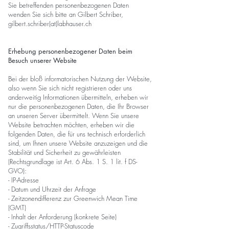
Sie betreffenden personenbezogenen Daten
wenden Sie sich bitte an Gilbert Schriber,
gilbert.schriber(at)labhauser.ch
Erhebung personenbezogener Daten beim
Besuch unserer Website
Bei der bloß informatorischen Nutzung der Website,
also wenn Sie sich nicht registrieren oder uns
anderweitig Informationen übermitteln, erheben wir
nur die personenbezogenen Daten, die Ihr Browser
an unseren Server übermittelt. Wenn Sie unsere
Website betrachten möchten, erheben wir die
folgenden Daten, die für uns technisch erforderlich
sind, um Ihnen unsere Website anzuzeigen und die
Stabilität und Sicherheit zu gewährleisten
(Rechtsgrundlage ist Art. 6 Abs. 1 S. 1 lit. f DS-
GVO):
- IP-Adresse
- Datum und Uhrzeit der Anfrage
- Zeitzonendifferenz zur Greenwich Mean Time
(GMT)
- Inhalt der Anforderung (konkrete Seite)
- Zugriffsstatus/HTTP-Statuscode