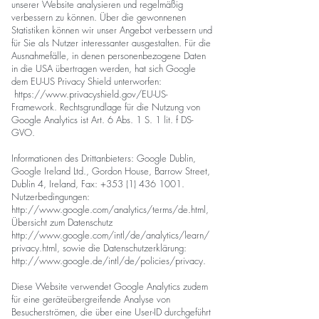
unserer Website analysieren und regelmäßig
verbessern zu können. Über die gewonnenen
Statistiken können wir unser Angebot verbessern und
für Sie als Nutzer interessanter ausgestalten. Für die
Ausnahmefälle, in denen personenbezogene Daten
in die USA übertragen werden, hat sich Google
dem EU-US Privacy Shield unterworfen:
https://www.privacyshield.gov/EU-US-
Framework. Rechtsgrundlage für die Nutzung von
Google Analytics ist Art. 6 Abs. 1 S. 1 lit. f DS-
GVO.
Informationen des Drittanbieters: Google Dublin,
Google Ireland Ltd., Gordon House, Barrow Street,
Dublin 4, Ireland, Fax: +353 (1) 436 1001.
Nutzerbedingungen:
http://www.google.com/analytics/terms/de.html,
Übersicht zum Datenschutz
http://www.google.com/intl/de/analytics/learn/
privacy.html, sowie die Datenschutzerklärung:
http://www.google.de/intl/de/policies/privacy.
Diese Website verwendet Google Analytics zudem
für eine geräteübergreifende Analyse von
Besucherströmen, die über eine User-ID durchgeführt