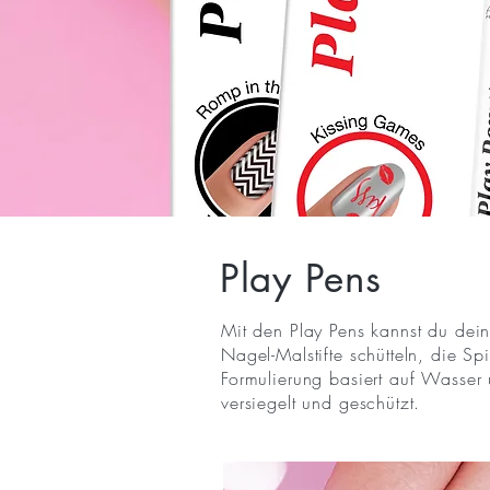
Play Pens
Mit den Play Pens kannst du deine
Nagel-Malstifte schütteln, die 
Formulierung basiert auf Wasser 
versiegelt und geschützt.