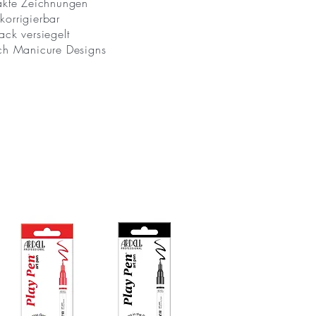
xakte Zeichnungen
korrigierbar
ack versiegelt
nch Manicure Designs