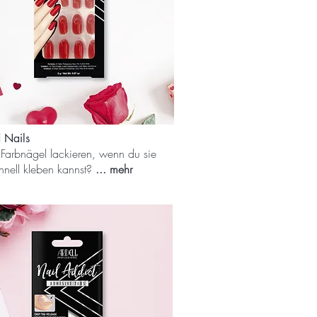
 Nails
arbnägel lackieren, wenn du sie
hnell kleben kannst?
... mehr