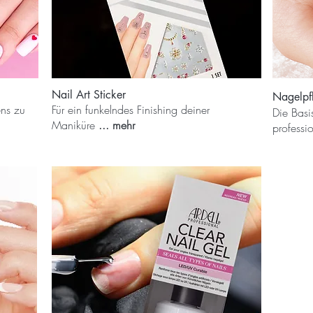
Nail Art Sticker
Nagelpf
ens zu
Für ein funkelndes Finishing deiner
Die Basi
Maniküre
... mehr
professi