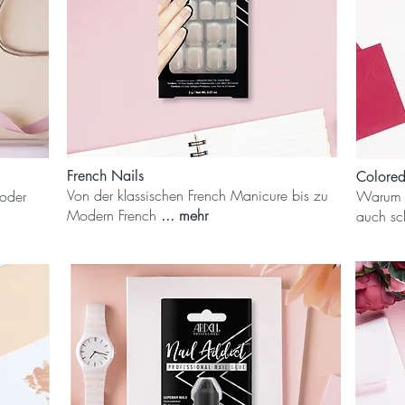
French Nails
Colored
Von der klassischen French Manicure bis zu
 oder
Warum F
Modern French
... mehr
auch sc