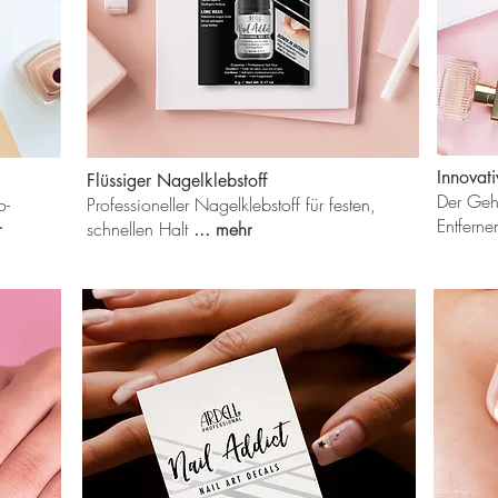
Innovat
Flüssiger Nagelklebstoff
Der Geh
o-
Professioneller Nagelklebstoff für festen,
Entfern
r
schnellen Halt
... mehr