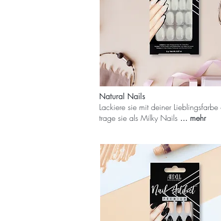
Natural Nails
Lackiere sie mit deiner Lieblingsfarbe
trage sie als Milky Nails
... mehr