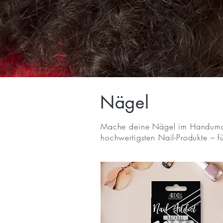
Nägel
Mache deine Nägel im Handumdre
hochwertigsten Nail-Produkte – f