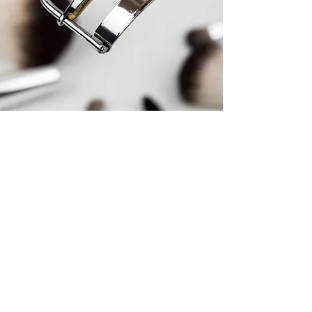
Accessoires
Recourbe-cils et applicateurs Ardell
... plus