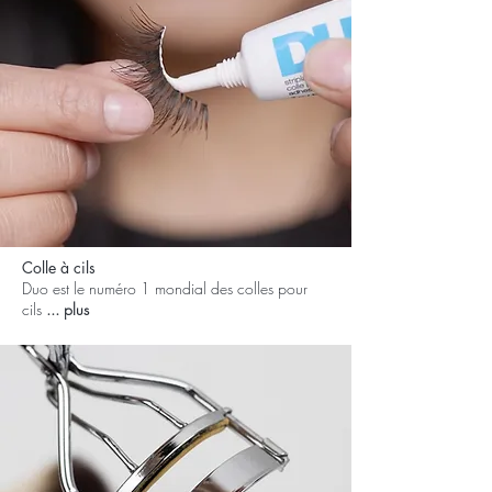
Colle à cils
Duo est le numéro 1 mondial des colles pour
cils
... plus